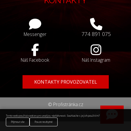
KONTAKTY
774 891 075
Messenger
Náš Facebook
Náš Instagram
KONTAKTY PROVOZOVATEL
© Profistránka.cz
Chcete vlastní web zdarma?
Napište Profistránce
Tento web používá cookies pro analýzu návštěvnosti. Souhlasíte s jejich použitím?
Přijmout vše
Pouze nezbytné